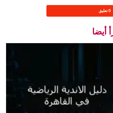
‫0 تعليق
أ أيضا