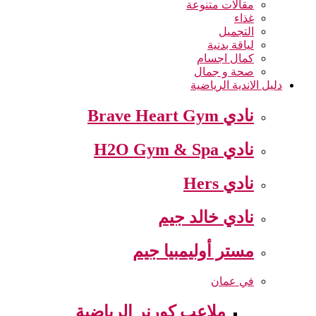
مقالات متنوعة
غذاء
التجميل
لياقة بدنية
كمال اجسام
صحة و جمال
دليل الاندية الرياضية
نادي Brave Heart Gym
نادي H2O Gym & Spa
نادي Hers
نادي خالد جيم
مستر أوليمبيا جيم
في عمان
ملاعب كورنر الرياضية