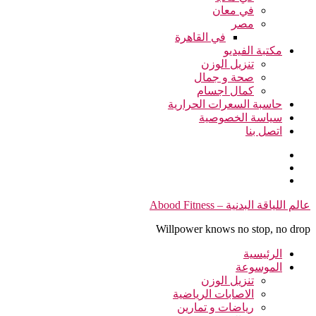
في معان
مصر
في القاهرة
مكتبة الفيديو
تنزيل الوزن
صحة و جمال
كمال اجسام
حاسبة السعرات الحرارية
سياسة الخصوصية
اتصل بنا
التجاوز
عالم اللياقة البدنية – Abood Fitness
إلى
Willpower knows no stop, no drop
المحتوى
الرئيسية
الموسوعة
تنزيل الوزن
الاصابات الرياضية
رياضات و تمارين