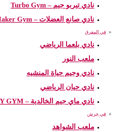
نادي تيربو جيم – Turbo Gym
نادي صانع العضلات – Muscle Maker Gym
في المفرق
نادي بلعما الرياضي
ملعب النور
نادي وجيم حياة المنشيه
نادي حيان الرياضي
نادي ماي جيم الخالدية – MY GYM
في جرش
ملعب الشواهد