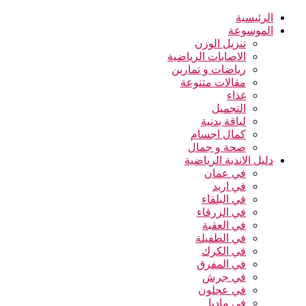
الرئيسية
الموسوعة
تنزيل الوزن
الاصابات الرياضية
رياضات و تمارين
مقالات متنوعة
غذاء
التجميل
لياقة بدنية
كمال اجسام
صحة و جمال
دليل الاندية الرياضية
في عمان
في اربد
في البلقاء
في الزرقاء
في العقبة
في الطفيلة
في الكرك
في المفرق
في جرش
في عجلون
في مادبا