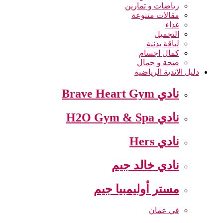
رياضات و تمارين
مقالات متنوعة
غذاء
التجميل
لياقة بدنية
كمال اجسام
صحة و جمال
دليل الاندية الرياضية
نادي Brave Heart Gym
نادي H2O Gym & Spa
نادي Hers
نادي خالد جيم
مستر أوليمبيا جيم
في عمان