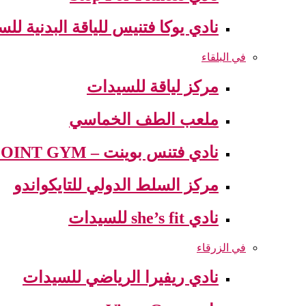
نادي يوكا فتنيس للياقة البدنية لل
في البلقاء
مركز لياقة للسيدات
ملعب الطف الخماسي
نادي فتنس بوينت – FITNESS POINT GYM
مركز السلط الدولي للتايكواندو
نادي she’s fit للسيدات
في الزرقاء
نادي ريفيرا الرياضي للسيدات