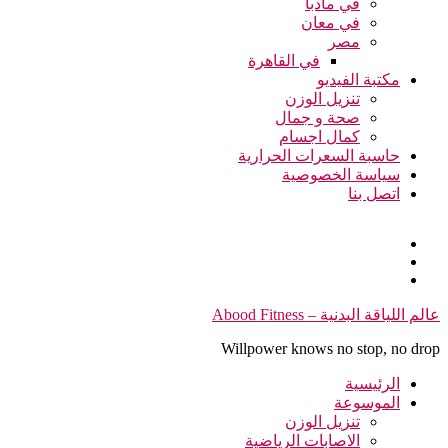
في مادبا
في معان
مصر
في القاهرة
مكتبة الفيديو
تنزيل الوزن
صحة و جمال
كمال اجسام
حاسبة السعرات الحرارية
سياسة الخصوصية
اتصل بنا
التجاوز
عالم اللياقة البدنية – Abood Fitness
إلى
Willpower knows no stop, no drop
المحتوى
الرئيسية
الموسوعة
تنزيل الوزن
الاصابات الرياضية