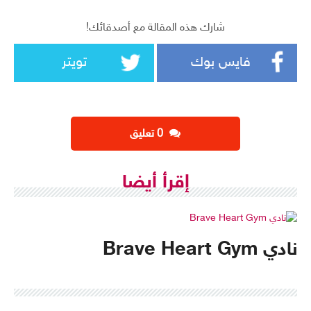
شارك هذه المقالة مع أصدقائك!
فايس بوك
تويتر
‫0 تعليق
إقرأ أيضا
نادي Brave Heart Gym