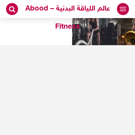
لتجاوز
عالم اللياقة البدنية – Abood
لى
لمحتوى
Fitness