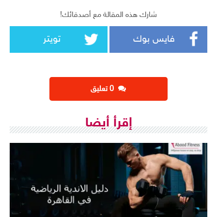
شارك هذه المقالة مع أصدقائك!
فايس بوك
تويتر
‫0 تعليق
إقرأ أيضا