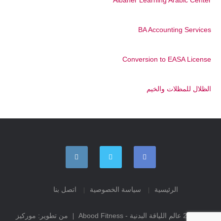
BA Accounting Services
Conversion to EASA License
الظلال للمظلات والخيم
الرئيسية
سياسة الخصوصية
اتصل بنا
© 2026 عالم اللياقة البدنية - Abood Fitness
من تطوير:
موركيز