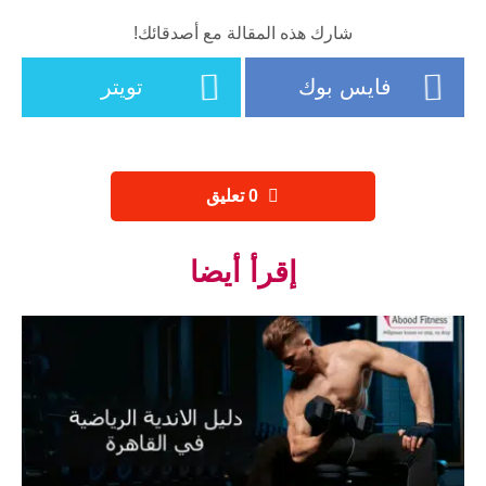
شارك هذه المقالة مع أصدقائك!
فايس بوك
تويتر
‫0 تعليق
إقرأ أيضا