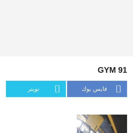
91 GYM
فايس بوك
تويتر