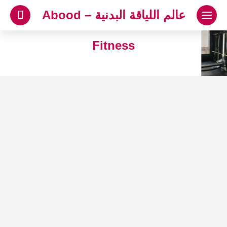
لتجاوز
عالم اللياقة البدنية – Abood
لى
لمحتوى
Fitness