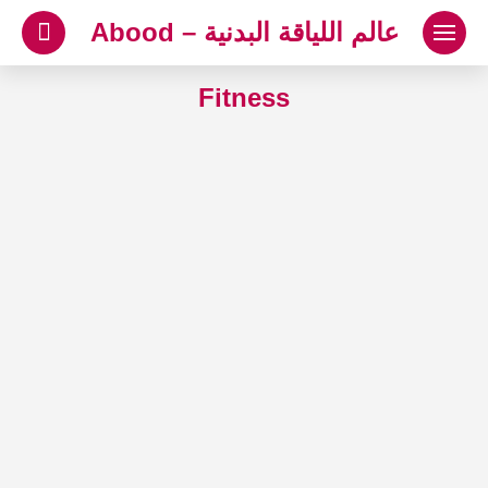
لتجاوز
عالم اللياقة البدنية – Abood
لى
لمحتوى
Fitness