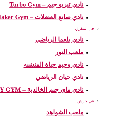
نادي تيربو جيم – Turbo Gym
نادي صانع العضلات – Muscle Maker Gym
في المفرق
نادي بلعما الرياضي
ملعب النور
نادي وجيم حياة المنشيه
نادي حيان الرياضي
نادي ماي جيم الخالدية – MY GYM
في جرش
ملعب الشواهد