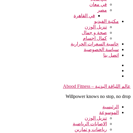
في معان
مصر
في القاهرة
مكتبة الفيديو
تنزيل الوزن
صحة و جمال
كمال اجسام
حاسبة السعرات الحرارية
سياسة الخصوصية
اتصل بنا
التجاوز
عالم اللياقة البدنية – Abood Fitness
إلى
Willpower knows no stop, no drop
المحتوى
الرئيسية
الموسوعة
تنزيل الوزن
الاصابات الرياضية
رياضات و تمارين