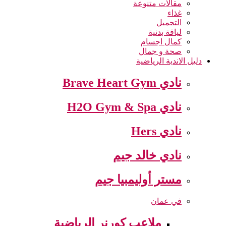
مقالات متنوعة
غذاء
التجميل
لياقة بدنية
كمال اجسام
صحة و جمال
دليل الاندية الرياضية
نادي Brave Heart Gym
نادي H2O Gym & Spa
نادي Hers
نادي خالد جيم
مستر أوليمبيا جيم
في عمان
ملاعب كورنر الرياضية