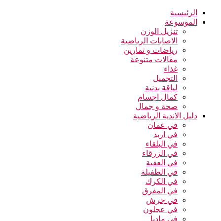
الرئيسية
الموسوعة
تنزيل الوزن
الاصابات الرياضية
رياضات و تمارين
مقالات متنوعة
غذاء
التجميل
لياقة بدنية
كمال اجسام
صحة و جمال
دليل الاندية الرياضية
في عمان
في اربد
في البلقاء
في الزرقاء
في العقبة
في الطفيلة
في الكرك
في المفرق
في جرش
في عجلون
في مادبا