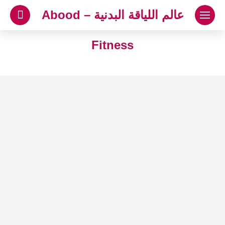
لتجاوز
عالم اللياقة البدنية – Abood
لى
لمحتوى
Fitness