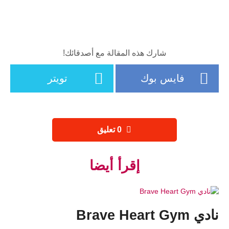
شارك هذه المقالة مع أصدقائك!
فايس بوك
تويتر
‫0 تعليق
إقرأ أيضا
نادي Brave Heart Gym