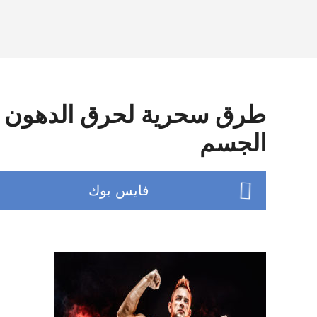
طرق سحرية لحرق الدهون و
الجسم
فايس بوك