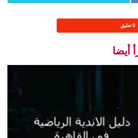
‫0 تعليق
أ أيضا