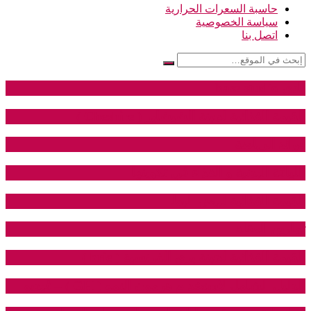
حاسبة السعرات الحرارية
سياسة الخصوصية
اتصل بنا
نادي base studio
القيمة الغذائية لجبنة الشيشاير ( Cheshire )
فوائد الرياضة
اللياقة البدنية و الغذاء في تكوينها
القيمة الغذائية لبيض البط
تمارين العقلة
القيمة الغذائية لجبنة بري الفرنسية ( brie )
الدليل الشامل لاستخدام هرمون النمو ( GH ) – فيديو