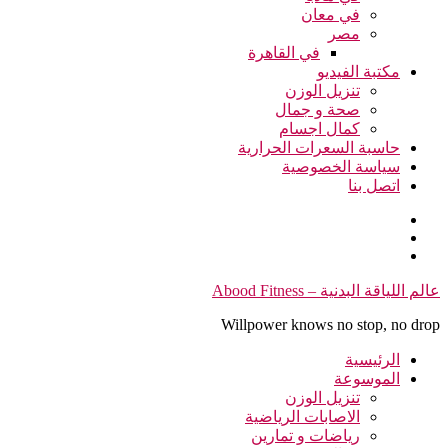
في معان
مصر
في القاهرة
مكتبة الفيديو
تنزيل الوزن
صحة و جمال
كمال اجسام
حاسبة السعرات الحرارية
سياسة الخصوصية
اتصل بنا
التجاوز
عالم اللياقة البدنية – Abood Fitness
إلى
Willpower knows no stop, no drop
المحتوى
الرئيسية
الموسوعة
تنزيل الوزن
الاصابات الرياضية
رياضات و تمارين