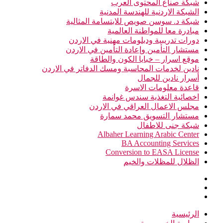
شبكة صناع المحتوى العرب
الشبكة الاردنية للهندسة المدنية
شبكة د. سوسن صويص للابتسامة المثالية
مبادرة معا للمواطنة العالمية
دورات تدريبية ودبلومات مهنية في الاردن
مستشار التأمين وإعادة التأمين في الاردن
موقع اسرار – خبايا الكون والطاقة
نادين لخدمات المحاسبة ومسك الدفاتر في الاردن
أسرار نادين للجمال
قاعدة معلومات الاسرة
اخصائية التغذية سندس غوانمة
مجلس الاعمال العراقي في الاردن
مستشار التسويق محمد سمارة
شبكة جنى للاطفال
Albaher Learning Arabic Center
BA Accounting Services
Conversion to EASA License
الظلال للمظلات والخيم
الرئيسية