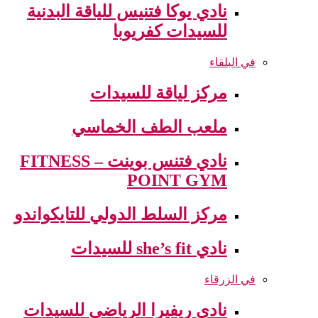
نادي يوكا فتنيس للياقة البدنية
للسيدات كفريوبا
في البلقاء
مركز لياقة للسيدات
ملعب الطف الخماسي
نادي فتنس بوينت – FITNESS
POINT GYM
مركز السلط الدولي للتايكواندو
نادي she’s fit للسيدات
في الزرقاء
نادي ريفيرا الرياضي للسيدات