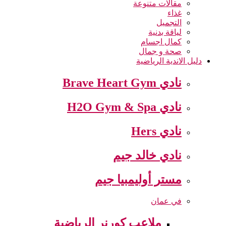
مقالات متنوعة
غذاء
التجميل
لياقة بدنية
كمال اجسام
صحة و جمال
دليل الاندية الرياضية
نادي Brave Heart Gym
نادي H2O Gym & Spa
نادي Hers
نادي خالد جيم
مستر أوليمبيا جيم
في عمان
ملاعب كورنر الرياضية