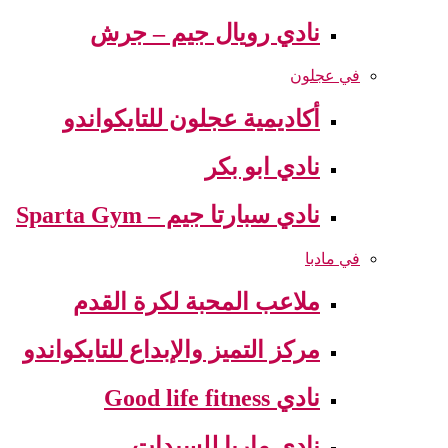
نادي رويال جيم – جرش
في عجلون
أكاديمية عجلون للتايكواندو
نادي ابو بكر
نادي سبارتا جيم – Sparta Gym
في مادبا
ملاعب المحبة لكرة القدم
مركز التميز والإبداع للتايكواندو
نادي Good life fitness
نادي ماريا للسيدات