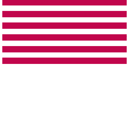
نادي صانع العضلات – Muscle Maker Gym
7 خرافات عن عضلات البطن – فيديو
القيمة الغذائية للسبانخ
تمرين صدر وبايسيبس | علاج نقاط الضعف – فيديو
نادي Saif Gym
فوائد المشمش و قيمته الغذائية و السعرات الحرارية