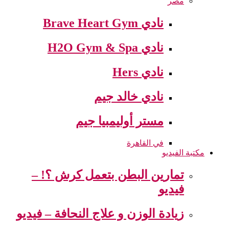
مصر
نادي Brave Heart Gym
نادي H2O Gym & Spa
نادي Hers
نادي خالد جيم
مستر أوليمبيا جيم
في القاهرة
مكتبة الفيديو
تمارين البطن بتعمل كرش ؟! –
فيديو
زيادة الوزن و علاج النحافة – فيديو