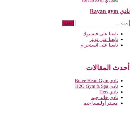
نادي Rayan gym
البحث
عن:
تابعنا على فيسبوك
تابعنا على تويتر
تابعنا على انستجرام
أحدث المقالات
نادي Brave Heart Gym
نادي H2O Gym & Spa
نادي Hers
نادي خالد جيم
مستر أوليمبيا جيم