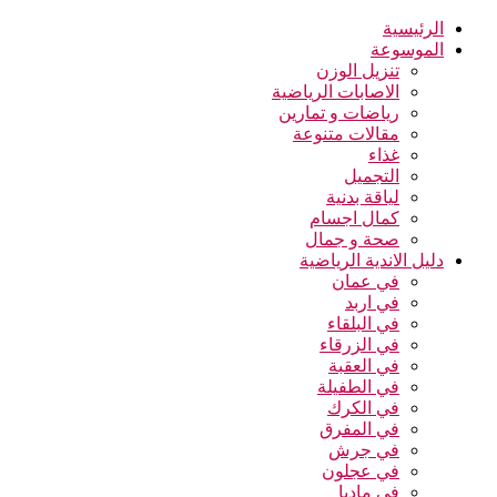
الرئيسية
الموسوعة
تنزيل الوزن
الاصابات الرياضية
رياضات و تمارين
مقالات متنوعة
غذاء
التجميل
لياقة بدنية
كمال اجسام
صحة و جمال
دليل الاندية الرياضية
في عمان
في اربد
في البلقاء
في الزرقاء
في العقبة
في الطفيلة
في الكرك
في المفرق
في جرش
في عجلون
في مادبا