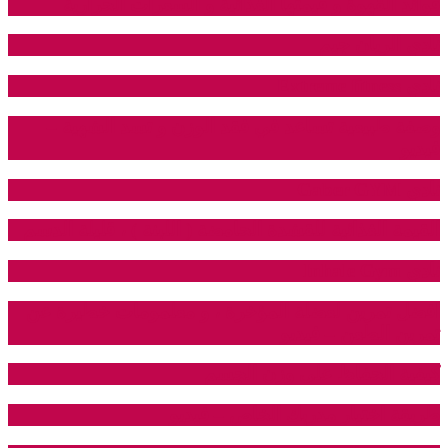
فوائد القهوة و قيمتها الغذائية و السعرات الحرارية
نادي الريان جيم
نادي Extreme fitness
وصفة طبيعية تساعد في فقد الوزن و تسد الشهية –
فيديو
نادي Gaber GYM
القيمة الغذائية للقشدة الحامضة ( اللبنة ) ، قليلة الدسم
نادي Inhale Gym
افضل تمرين لعضلة المؤخرة ، و معلمومات خطيرة عن
تمرين الطعن – فيديو
كيفية الحفاظ على وزن الجسم
طريقة اختيار مدربك الخاص – فيديو