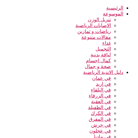
الرئيسية
الموسوعة
تنزيل الوزن
الاصابات الرياضية
رياضات و تمارين
مقالات متنوعة
غذاء
التجميل
لياقة بدنية
كمال اجسام
صحة و جمال
دليل الاندية الرياضية
في عمان
في اربد
في البلقاء
في الزرقاء
في العقبة
في الطفيلة
في الكرك
في المفرق
في جرش
في عجلون
في مادبا