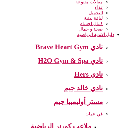
مقالات متنوعة
غذاء
التجميل
لياقة بدنية
كمال اجسام
صحة و جمال
دليل الاندية الرياضية
نادي Brave Heart Gym
نادي H2O Gym & Spa
نادي Hers
نادي خالد جيم
مستر أوليمبيا جيم
في عمان
ملاعب كورنر الرياضية