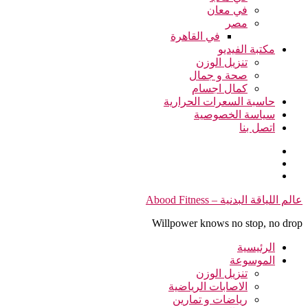
في معان
مصر
في القاهرة
مكتبة الفيديو
تنزيل الوزن
صحة و جمال
كمال اجسام
حاسبة السعرات الحرارية
سياسة الخصوصية
اتصل بنا
التجاوز
عالم اللياقة البدنية – Abood Fitness
إلى
Willpower knows no stop, no drop
المحتوى
الرئيسية
الموسوعة
تنزيل الوزن
الاصابات الرياضية
رياضات و تمارين