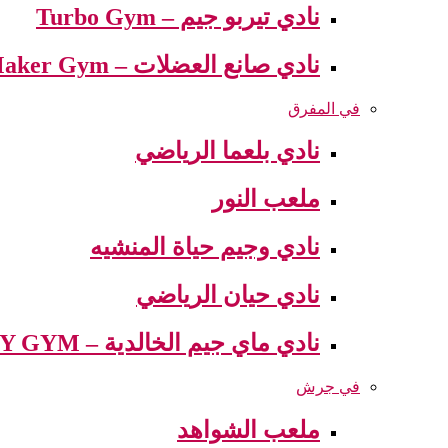
نادي تيربو جيم – Turbo Gym
نادي صانع العضلات – Muscle Maker Gym
في المفرق
نادي بلعما الرياضي
ملعب النور
نادي وجيم حياة المنشيه
نادي حيان الرياضي
نادي ماي جيم الخالدية – MY GYM
في جرش
ملعب الشواهد