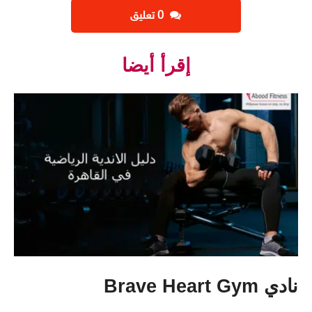
‫0 تعليق
إقرأ أيضا
نادي Brave Heart Gym