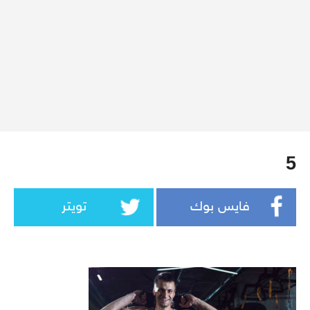
5
فايس بوك
تويتر