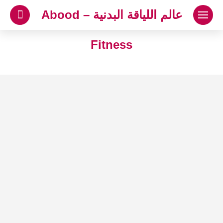
لتجاوز
عالم اللياقة البدنية – Abood
لى
لمحتوى
Fitness