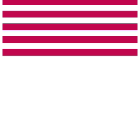
التخلص من دهون الجسم و تقليل نسبتها (حرق الدهون)
في اي بي للياقة البدنية
نادي CURVY FIT GYM
نادي VisionGym Jordan
نادي Boom lady gym