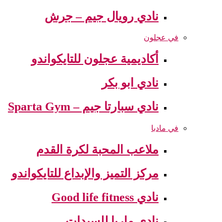
نادي رويال جيم – جرش
في عجلون
أكاديمية عجلون للتايكواندو
نادي ابو بكر
نادي سبارتا جيم – Sparta Gym
في مادبا
ملاعب المحبة لكرة القدم
مركز التميز والإبداع للتايكواندو
نادي Good life fitness
نادي ماريا للسيدات