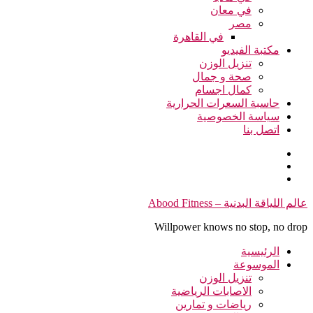
في معان
مصر
في القاهرة
مكتبة الفيديو
تنزيل الوزن
صحة و جمال
كمال اجسام
حاسبة السعرات الحرارية
سياسة الخصوصية
اتصل بنا
التجاوز
عالم اللياقة البدنية – Abood Fitness
إلى
Willpower knows no stop, no drop
المحتوى
الرئيسية
الموسوعة
تنزيل الوزن
الاصابات الرياضية
رياضات و تمارين