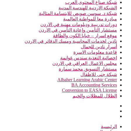
شبكة صناع المحتوى العرب
الشبكة الاردنية للهندسة المدنية
شبكة د. سوسن صويص للابتسامة المثالية
مبادرة معا للمواطنة العالمية
دورات تدريبية ودبلومات مهنية في الاردن
مستشار التأمين وإعادة التأمين في الاردن
موقع اسرار – خبايا الكون والطاقة
نادين لخدمات المحاسبة ومسك الدفاتر في الاردن
أسرار نادين للجمال
قاعدة معلومات الاسرة
اخصائية التغذية سندس غوانمة
مجلس الاعمال العراقي في الاردن
مستشار التسويق محمد سمارة
شبكة جنى للاطفال
Albaher Learning Arabic Center
BA Accounting Services
Conversion to EASA License
الظلال للمظلات والخيم
الرئيسية