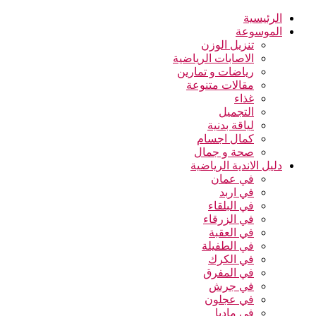
الرئيسية
الموسوعة
تنزيل الوزن
الاصابات الرياضية
رياضات و تمارين
مقالات متنوعة
غذاء
التجميل
لياقة بدنية
كمال اجسام
صحة و جمال
دليل الاندية الرياضية
في عمان
في اربد
في البلقاء
في الزرقاء
في العقبة
في الطفيلة
في الكرك
في المفرق
في جرش
في عجلون
في مادبا