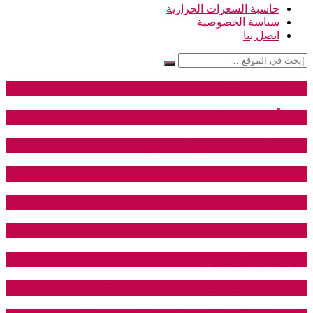
حاسبة السعرات الحرارية
سياسة الخصوصية
اتصل بنا
فوائد الشاي الاحمر و اضراره و السعرات الحرارية
نادي أنت للياقة البدنية
القيمة الغذائية للبيض المسلوق
نادي Mr.universe Gym
نادي Wasp Sting Gym
نادي Techno Fitness Gym
نادي حيان الرياضي
نادي باور هوت جيم – Power hot gym