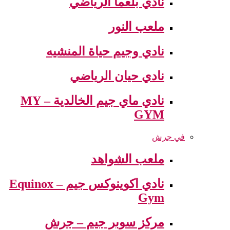
نادي بلعما الرياضي
ملعب النور
نادي وجيم حياة المنشيه
نادي حيان الرياضي
نادي ماي جيم الخالدية – MY
GYM
في جرش
ملعب الشواهد
نادي اكوينوكس جيم – Equinox
Gym
مركز سوبر جيم – جرش