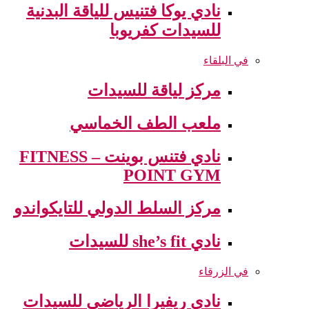
نادي يوكا فتنيس للياقة البدنية
للسيدات كفريوبا
في البلقاء
مركز لياقة للسيدات
ملعب الطف الخماسي
نادي فتنس بوينت – FITNESS
POINT GYM
مركز السلط الدولي للتايكواندو
نادي she’s fit للسيدات
في الزرقاء
نادي ريفيرا الرياضي للسيدات