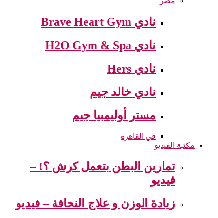
مصر
نادي Brave Heart Gym
نادي H2O Gym & Spa
نادي Hers
نادي خالد جيم
مستر أوليمبيا جيم
في القاهرة
مكتبة الفيديو
تمارين البطن بتعمل كرش ؟! –
فيديو
زيادة الوزن و علاج النحافة – فيديو