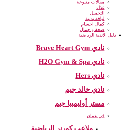
مقالات متنوعة
غذاء
التجميل
لياقة بدنية
كمال اجسام
صحة و جمال
دليل الاندية الرياضية
نادي Brave Heart Gym
نادي H2O Gym & Spa
نادي Hers
نادي خالد جيم
مستر أوليمبيا جيم
في عمان
ملاعب كورنر الرياضية