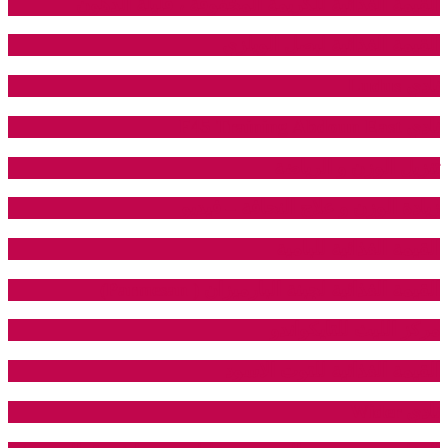
القيمة الغذائية للكريمة المخفوقة ، قليلة الدهون
القيمة الغذائية لبصل الويلزي
نادي Ludus
نادي F45 Training Abdoun East
تنزيل الوزن و الرياضة
زيادة الوزن و علاج النحافة – فيديو
القيمة الغذائية للبامية
القيمة الغذائية لجبنة البارميزان ( Parmesan)
مركز الليث للتايكواندو
القيمة الغذائية للتوت الاسود
نادي Wider