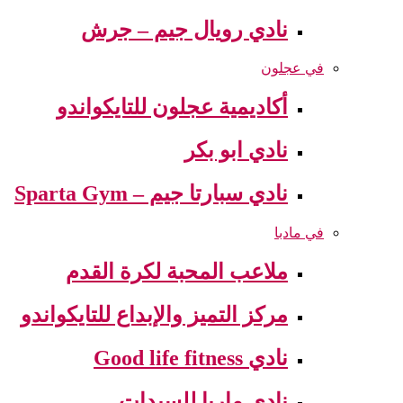
نادي رويال جيم – جرش
في عجلون
أكاديمية عجلون للتايكواندو
نادي ابو بكر
نادي سبارتا جيم – Sparta Gym
في مادبا
ملاعب المحبة لكرة القدم
مركز التميز والإبداع للتايكواندو
نادي Good life fitness
نادي ماريا للسيدات