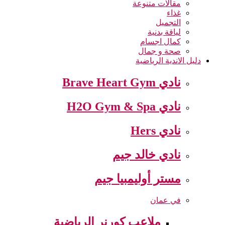
مقالات متنوعة
غذاء
التجميل
لياقة بدنية
كمال اجسام
صحة و جمال
دليل الاندية الرياضية
نادي Brave Heart Gym
نادي H2O Gym & Spa
نادي Hers
نادي خالد جيم
مستر أوليمبيا جيم
في عمان
ملاعب كورنر الرياضية