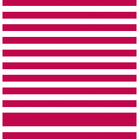
فوائد البصل و قيمته الغذائية و السعرات الحرارية
نادي HUMMER GYM
نادي فلكس للياقة البدنية
من اسباب حدوث الاصابة اهمال الراحة و النوم
نادي لايف جيم
نادي بودي باور – Body Power Gym
صالة المفرق الرياضية
القيمة الغذائية لشراب البيض و الحليب
فوائد التين و قيمته الغذاية و السعرات الحرارية
فوائد الحليب البقري و قيمته الغذائية و السعرات
الحرارية
اهمية عضلات البطن