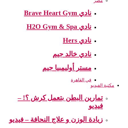
مصر
نادي Brave Heart Gym
نادي H2O Gym & Spa
نادي Hers
نادي خالد جيم
مستر أوليمبيا جيم
في القاهرة
مكتبة الفيديو
تمارين البطن بتعمل كرش ؟! –
فيديو
زيادة الوزن و علاج النحافة – فيديو