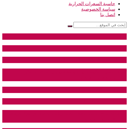
حاسبة السعرات الحرارية
سياسة الخصوصية
اتصل بنا
نادي اسود السلط للتايكواندو
نادي Wasp Sting Gym
اهمية المرونة للاعب كمال الاجسام
تعرف على الكيتو دايت بالتفصيل و انواع السكر
المسموح فيه – فيديو
القيمة الغذائية لملفوف بروكسل
نادي ADAM GYM
6 قواعد لتصل لمستوى المحترفين بدون اي نوع هرمون
او منشط !! – فيديو