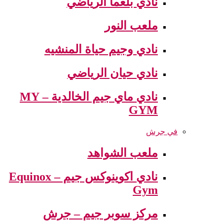
نادي بلعما الرياضي
ملعب النور
نادي وجيم حياة المنشيه
نادي حيان الرياضي
نادي ماي جيم الخالدية – MY
GYM
في جرش
ملعب الشواهد
نادي اكوينوكس جيم – Equinox
Gym
مركز سوبر جيم – جرش