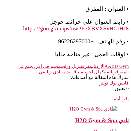
• العنوان : المفرق
• رابط العنوان على خرائط جوجل :
https://goo.gl/maps/nwPPeXBVXSxHGtHJ8
• رقم الهاتف : +96226297000
• اوقات العمل : غير متاحة حاليا
AABU Gym
الاردن
المفرق
تنزيل وزن
جيم
جيم في الاردن
جيم في
المفرق
رياضة
كمال اجسام
لياقة بدنية
نادي رياضي
شارك هذه المقالة مع أصدقائك!
فايس بوك
تويتر
‫0 تعليق
إقرأ أيضا
نادي H2O Gym & Spa