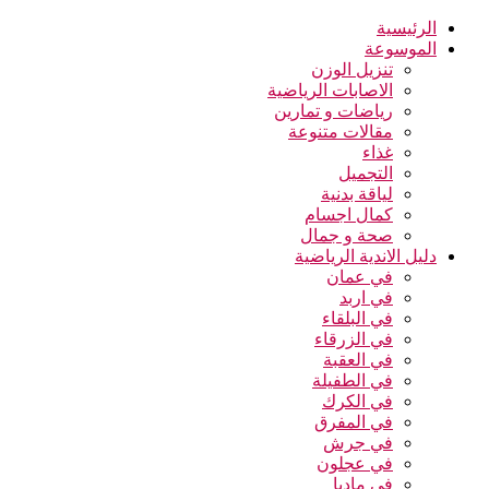
الرئيسية
الموسوعة
تنزيل الوزن
الاصابات الرياضية
رياضات و تمارين
مقالات متنوعة
غذاء
التجميل
لياقة بدنية
كمال اجسام
صحة و جمال
دليل الاندية الرياضية
في عمان
في اربد
في البلقاء
في الزرقاء
في العقبة
في الطفيلة
في الكرك
في المفرق
في جرش
في عجلون
في مادبا