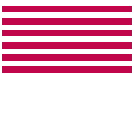
فوائد الرياضة
نادي My Gym
القيمة الغذائية زهور البروكلي
القيمة الغذائية للبروكلي
ملعب البتراوي
نادي Fitness One