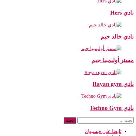
نادي Hers
نادي خالد جيم
مستر أوليمبيا جيم
نادي Rayan gym
نادي Techno Gym
البحث
عن:
تابعنا على فيسبوك