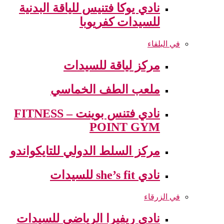
نادي يوكا فتنيس للياقة البدنية
للسيدات كفريوبا
في البلقاء
مركز لياقة للسيدات
ملعب الطف الخماسي
نادي فتنس بوينت – FITNESS
POINT GYM
مركز السلط الدولي للتايكواندو
نادي she’s fit للسيدات
في الزرقاء
نادي ريفيرا الرياضي للسيدات