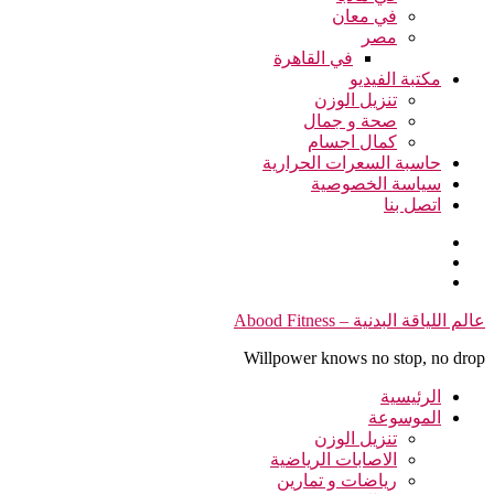
في معان
مصر
في القاهرة
مكتبة الفيديو
تنزيل الوزن
صحة و جمال
كمال اجسام
حاسبة السعرات الحرارية
سياسة الخصوصية
اتصل بنا
التجاوز
عالم اللياقة البدنية – Abood Fitness
إلى
Willpower knows no stop, no drop
المحتوى
الرئيسية
الموسوعة
تنزيل الوزن
الاصابات الرياضية
رياضات و تمارين