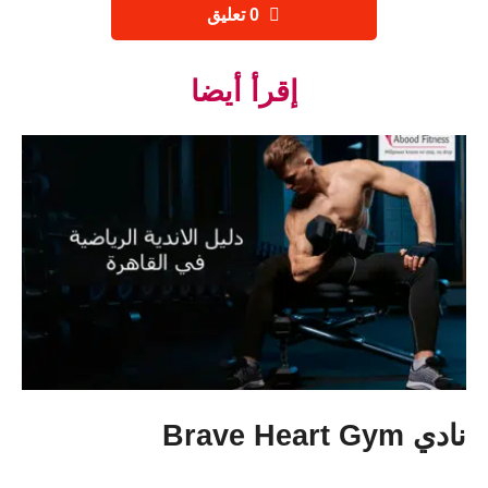
‫0 تعليق
إقرأ أيضا
نادي Brave Heart Gym