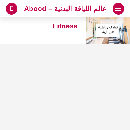
لتجاوز
عالم اللياقة البدنية – Abood
لى
لمحتوى
Fitness