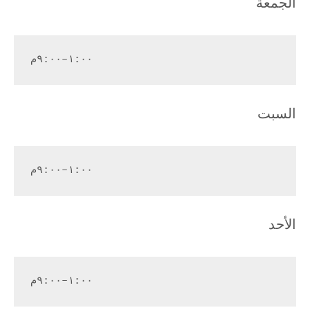
الجمعة
١:٠٠–٩:٠٠م
السبت
١:٠٠–٩:٠٠م
الأحد
١:٠٠–٩:٠٠م