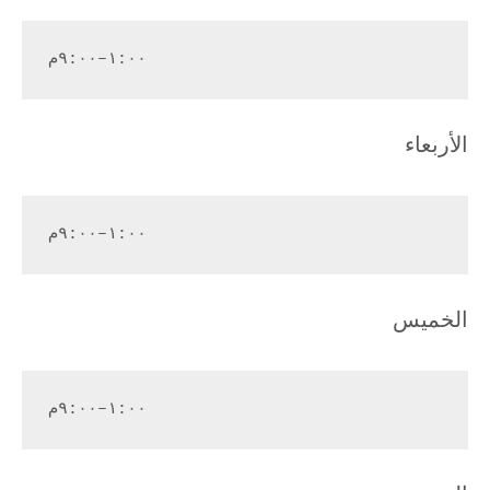
١:٠٠–٩:٠٠م
الأربعاء
١:٠٠–٩:٠٠م
الخميس
١:٠٠–٩:٠٠م