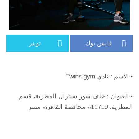
فايس بوك
تويتر
• الاسم : نادي Twins gym
• العنوان : خلف سور سنترال المطرية، قسم
المطرية، 11719،، محافظة القاهرة‬، مصر