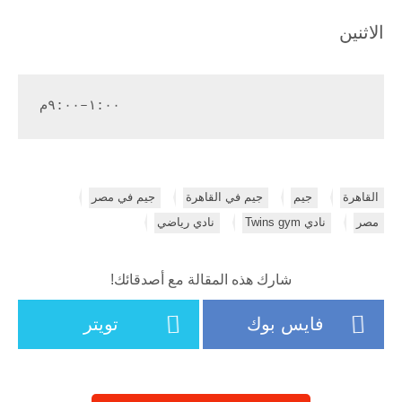
الاثنين
١:٠٠–٩:٠٠م
القاهرة
جيم
جيم في القاهرة
جيم في مصر
مصر
نادي Twins gym
نادي رياضي
شارك هذه المقالة مع أصدقائك!
فايس بوك
تويتر