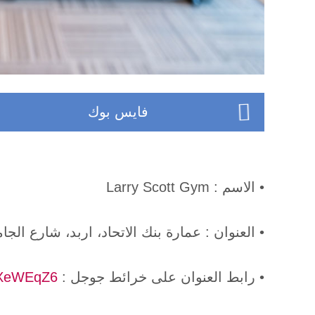
فايس بوك
• الاسم : Larry Scott Gym
• العنوان : عمارة بنك الاتحاد، اربد، شارع الجا
• رابط العنوان على خرائط جوجل :
bXeWEqZ6