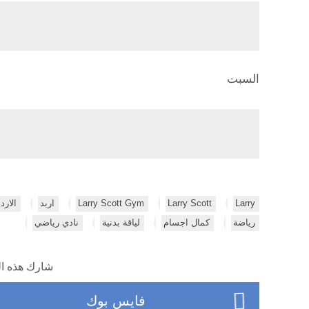
السبت
Larry
Larry Scott
Larry Scott Gym
اربد
الارد
رياضة
كمال اجسام
لياقة بدنية
نادي رياضي
شارك هذه ال
فايس بوك