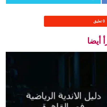
‫0 تعليق
أ أيضا