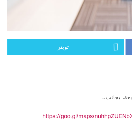
تويتر
معة، بجانب،،
https://goo.gl/maps/nuhhpZUEN