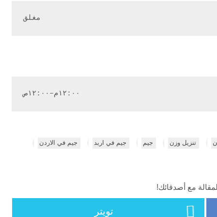
مغلق
١٢:٠٠م–١٢:٠٠ص
ن
تنزيل وزن
جيم
جيم في اربد
جيم في الاردن
مقالة مع أصدقائك!
تويتر