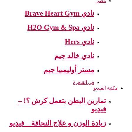
مصر
نادي Brave Heart Gym
نادي H2O Gym & Spa
نادي Hers
نادي خالد جيم
مستر أوليمبيا جيم
في القاهرة
مكتبة الفيديو
تمارين البطن بتعمل كرش ؟! –
فيديو
زيادة الوزن و علاج النحافة – فيديو