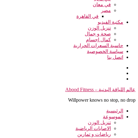
في معان
مصر
في القاهرة
مكتبة الفيديو
تنزيل الوزن
صحة و جمال
كمال اجسام
حاسبة السعرات الحرارية
سياسة الخصوصية
اتصل بنا
التجاوز
عالم اللياقة البدنية – Abood Fitness
إلى
Willpower knows no stop, no drop
المحتوى
الرئيسية
الموسوعة
تنزيل الوزن
الاصابات الرياضية
رياضات و تمارين