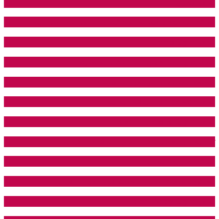
نادي جمزو
فوائد البطيخ و قيمته الغذائية و السعرات الحرارية
نادي Sams Gym
الوقاية و العلاج من المشاكل العضلية
وصفة الماء مع الليمون للتنحيف
نادي Unipower للياقة البدنية
نادي Lava Fitness & Gym
تنشيف و تضخيم في نفس الوقت – فيديو
فوائد تمارين الحديد
نصائح للحفاظ على الصحة في العيد – فيديو
نادي Ideal Body Gym