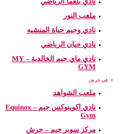
نادي بلعما الرياضي
ملعب النور
نادي وجيم حياة المنشيه
نادي حيان الرياضي
نادي ماي جيم الخالدية – MY
GYM
في جرش
ملعب الشواهد
نادي اكوينوكس جيم – Equinox
Gym
مركز سوبر جيم – جرش