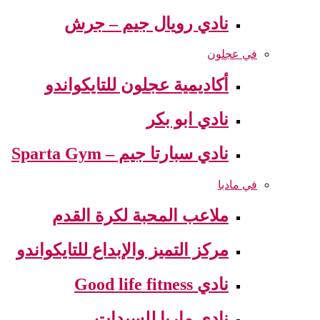
نادي رويال جيم – جرش
في عجلون
أكاديمية عجلون للتايكواندو
نادي ابو بكر
نادي سبارتا جيم – Sparta Gym
في مادبا
ملاعب المحبة لكرة القدم
مركز التميز والإبداع للتايكواندو
نادي Good life fitness
نادي ماريا للسيدات