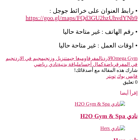
• رابط العنوان على خرائط جوجل :
https://goo.gl/maps/FQd3GU2hzUhvdYNb9
• رقم الهاتف : غير متاحة حاليا
• اوقات العمل : غير متاحة حاليا
Omega Gym
الاردن
المفرق
اوميغا جيم
تنزيل وزن
جيم
جيم في الاردن
جيم
في المفرق
رياضة
كمال اجسام
لياقة بدنية
نادي رياضي
شارك هذه المقالة مع أصدقائك!
فايس بوك
تويتر
‫0 تعليق
إقرأ أيضا
نادي H2O Gym & Spa