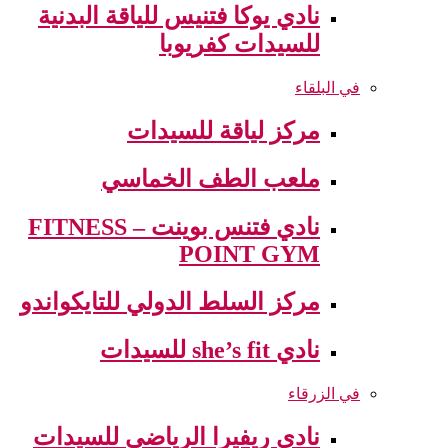
نادي يوكا فتنيس للياقة البدنية
للسيدات كفريوبا
في البلقاء
مركز لياقة للسيدات
ملعب الطف الخماسي
نادي فتنس بوينت – FITNESS
POINT GYM
مركز السلط الدولي للتايكواندو
نادي she’s fit للسيدات
في الزرقاء
نادي ريفيرا الرياضي للسيدات