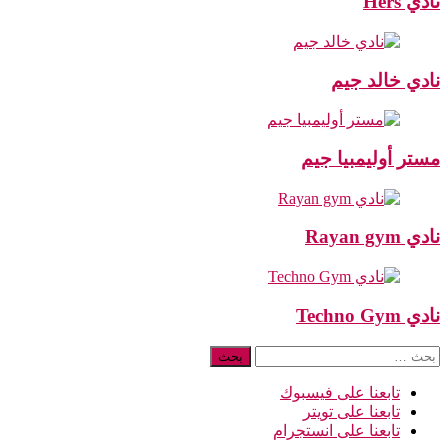
نادي Hers
نادي خالد جيم
مستر أوليمبيا جيم
نادي Rayan gym
نادي Techno Gym
البحث
عن:
تابعنا على فيسبوك
تابعنا على تويتر
تابعنا على انستجرام