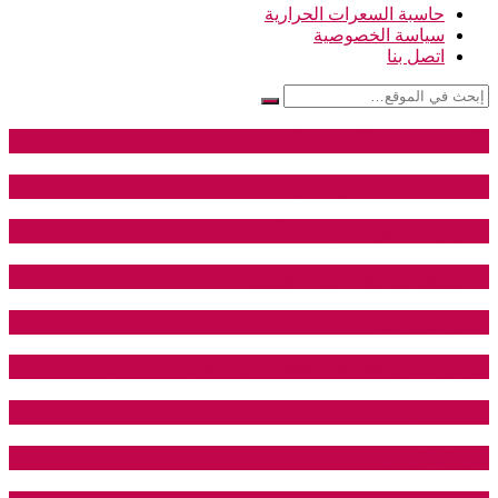
حاسبة السعرات الحرارية
سياسة الخصوصية
اتصل بنا
نادي Fitness Time Gym
القيمة الغذائية للزنجبيل
اضرار التدخين على بناء العضلات
الكارديو في رمضان – فيديو
نادي هيرو جيم
مركز جمباز AABU – AABU Gymnastic Center
فوائد تمرين العُقلة
نادي تكنو جيم