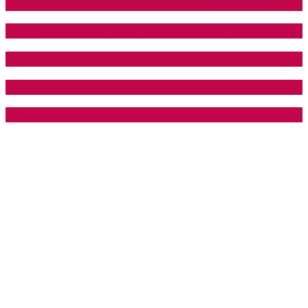
علاج مشكلة التثدي
فوائد المانجو و قيمته الغذائية و السعرات الحرارية
نادي IRON X Fitness Center
نادي القرشي الرياضي للكونغ فو
فوائد المشي في حرق الدهون – فيديو