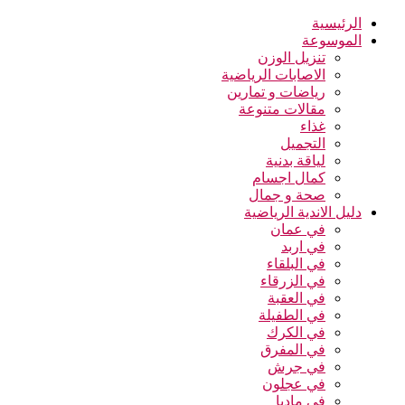
الرئيسية
الموسوعة
تنزيل الوزن
الاصابات الرياضية
رياضات و تمارين
مقالات متنوعة
غذاء
التجميل
لياقة بدنية
كمال اجسام
صحة و جمال
دليل الاندية الرياضية
في عمان
في اربد
في البلقاء
في الزرقاء
في العقبة
في الطفيلة
في الكرك
في المفرق
في جرش
في عجلون
في مادبا