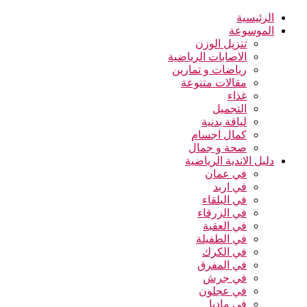
الرئيسية
الموسوعة
تنزيل الوزن
الاصابات الرياضية
رياضات و تمارين
مقالات متنوعة
غذاء
التجميل
لياقة بدنية
كمال اجسام
صحة و جمال
دليل الاندية الرياضية
في عمان
في اربد
في البلقاء
في الزرقاء
في العقبة
في الطفيلة
في الكرك
في المفرق
في جرش
في عجلون
في مادبا