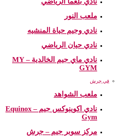
نادي بلعما الرياضي
ملعب النور
نادي وجيم حياة المنشيه
نادي حيان الرياضي
نادي ماي جيم الخالدية – MY
GYM
في جرش
ملعب الشواهد
نادي اكوينوكس جيم – Equinox
Gym
مركز سوبر جيم – جرش