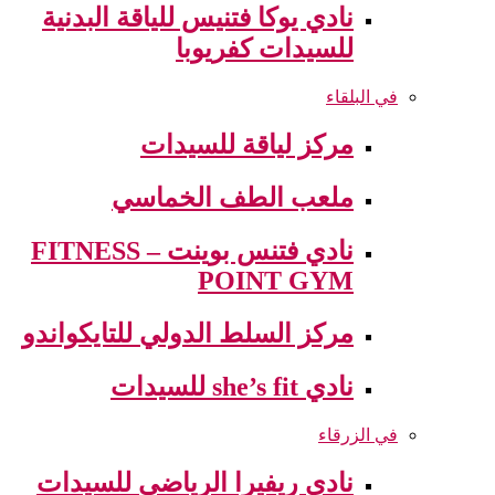
نادي يوكا فتنيس للياقة البدنية
للسيدات كفريوبا
في البلقاء
مركز لياقة للسيدات
ملعب الطف الخماسي
نادي فتنس بوينت – FITNESS
POINT GYM
مركز السلط الدولي للتايكواندو
نادي she’s fit للسيدات
في الزرقاء
نادي ريفيرا الرياضي للسيدات