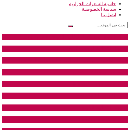
حاسبة السعرات الحرارية
سياسة الخصوصية
اتصل بنا
مركز نجوم المستقبل للتايكواندو فرع حي الرشيد
القيمة الغذائية لمسحوق بديل البيض
فوائد البامية و قيمتها الغذائية و السعرات الحرارية
النوم في رمضان – فيديو
نادي Fitness Time Gym
نادي النسور للتايكواندو
القيمة الغذائية للكوسا
نادي St.Christopher gym