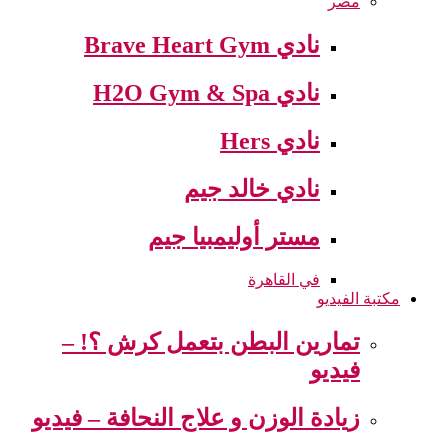
مصر
نادي Brave Heart Gym
نادي H2O Gym & Spa
نادي Hers
نادي خالد جيم
مستر أوليمبيا جيم
في القاهرة
مكتبة الفيديو
تمارين البطن بتعمل كرش ؟! –
فيديو
زيادة الوزن و علاج النحافة – فيديو