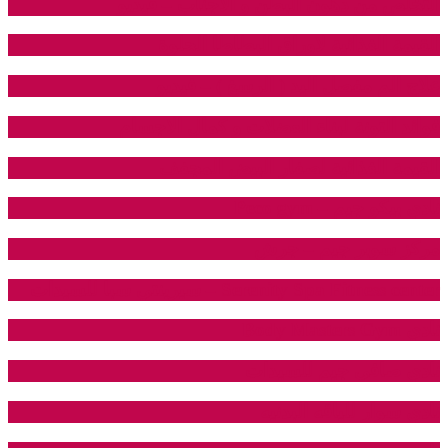
التخلص من دهون البطن و الاجناب – فيديو
القيمة الغذائية لاوراق البطاطا الحلوة
علاج الم مفصل اليد ( الرسغ ) – فيديو
فوائد التونة لبناء العضلات و كمال الاجسام
القيمة الغذائية لصفار البيض المجفف
نادي بيكو جيم – Peco gym
مركز سوبر جيم – جرش
Serenity Spa Fitness center – سيرينتي سبا للسيدات
نادي Body Masters Gym
نادي صافى جيم للسيدات
نادي سوار للياقه البدنيه