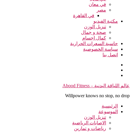
في معان
مصر
في القاهرة
مكتبة الفيديو
تنزيل الوزن
صحة و جمال
كمال اجسام
حاسبة السعرات الحرارية
سياسة الخصوصية
اتصل بنا
التجاوز
عالم اللياقة البدنية – Abood Fitness
إلى
Willpower knows no stop, no drop
المحتوى
الرئيسية
الموسوعة
تنزيل الوزن
الاصابات الرياضية
رياضات و تمارين