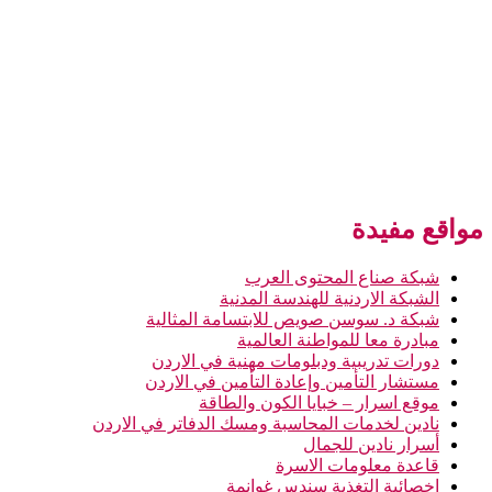
مواقع مفيدة
شبكة صناع المحتوى العرب
الشبكة الاردنية للهندسة المدنية
شبكة د. سوسن صويص للابتسامة المثالية
مبادرة معا للمواطنة العالمية
دورات تدريبية ودبلومات مهنية في الاردن
مستشار التأمين وإعادة التأمين في الاردن
موقع اسرار – خبايا الكون والطاقة
نادين لخدمات المحاسبة ومسك الدفاتر في الاردن
أسرار نادين للجمال
قاعدة معلومات الاسرة
اخصائية التغذية سندس غوانمة