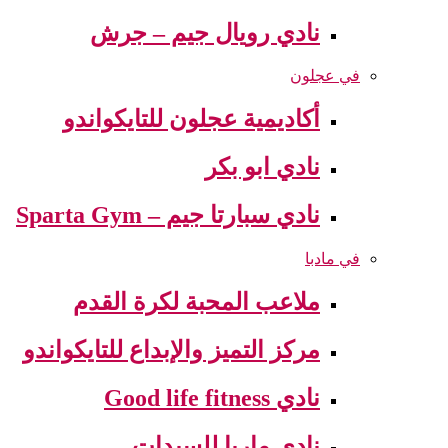
نادي رويال جيم – جرش
في عجلون
أكاديمية عجلون للتايكواندو
نادي ابو بكر
نادي سبارتا جيم – Sparta Gym
في مادبا
ملاعب المحبة لكرة القدم
مركز التميز والإبداع للتايكواندو
نادي Good life fitness
نادي ماريا للسيدات