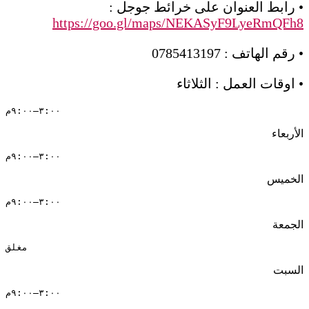
• رابط العنوان على خرائط جوجل :
https://goo.gl/maps/NEKASyF9LyeRmQFh8
• رقم الهاتف : 0785413197
• اوقات العمل : الثلاثاء
٣:٠٠–٩:٠٠م
الأربعاء
٣:٠٠–٩:٠٠م
الخميس
٣:٠٠–٩:٠٠م
الجمعة
مغلق
السبت
٣:٠٠–٩:٠٠م