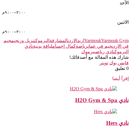
الأحد
٣:٠٠–٩:٠٠م
الاثنين
٣:٠٠–٩:٠٠م
Yarmouk Gym
Yarmouk
اربد
الاردن
المشارقة
اليرموك
تنزيل وزن
جيم
جيم
في الاردن
جيم في عمان
رياضة
كمال اجسام
لياقة بدنية
نادي
اليرموك
نادي رياضي
يرموك
شارك هذه المقالة مع أصدقائك!
فايس بوك
تويتر
‫0 تعليق
إقرأ أيضا
نادي H2O Gym & Spa
نادي Hers