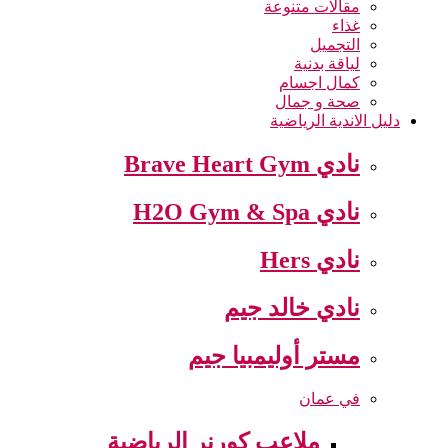
مقالات متنوعة
غذاء
التجميل
لياقة بدنية
كمال اجسام
صحة و جمال
دليل الاندية الرياضية
نادي Brave Heart Gym
نادي H2O Gym & Spa
نادي Hers
نادي خالد جيم
مستر أوليمبيا جيم
في عمان
ملاعب كورنر الرياضية