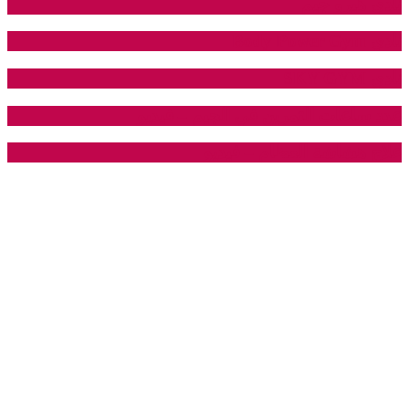
نادي هيرو جيم
نادي Body Power Gym
نادي SKY GYM
عدد ساعات التمرين في الجيم – فيديو
علاج هشاشة العظام – فيديو