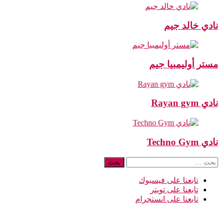
نادي خالد جيم
مستر أوليمبيا جيم
نادي Rayan gym
نادي Techno Gym
البحث
عن:
تابعنا على فيسبوك
تابعنا على تويتر
تابعنا على انستجرام