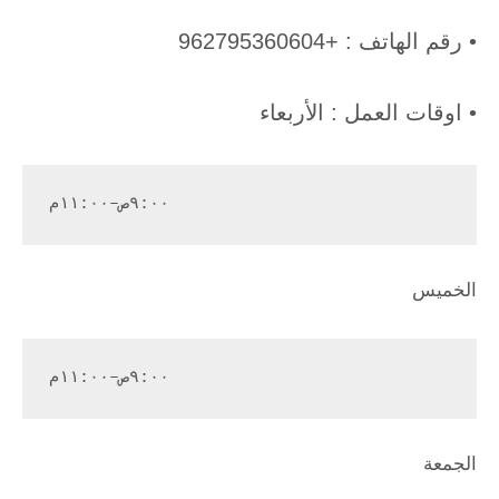
• رقم الهاتف : +962795360604
• اوقات العمل : الأربعاء
٩:٠٠ص–١١:٠٠م
الخميس
٩:٠٠ص–١١:٠٠م
الجمعة