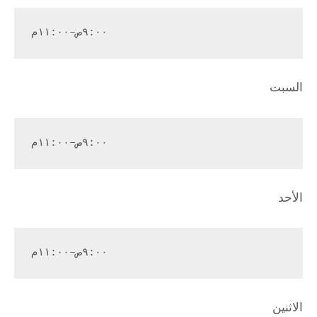
٩:٠٠ص–١١:٠٠م
السبت
٩:٠٠ص–١١:٠٠م
الأحد
٩:٠٠ص–١١:٠٠م
الاثنين