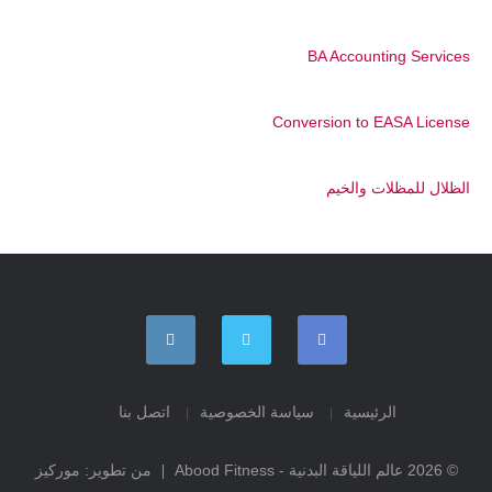
BA Accounting Services
Conversion to EASA License
الظلال للمظلات والخيم
الرئيسية
سياسة الخصوصية
اتصل بنا
© 2026 عالم اللياقة البدنية - Abood Fitness
من تطوير:
موركيز