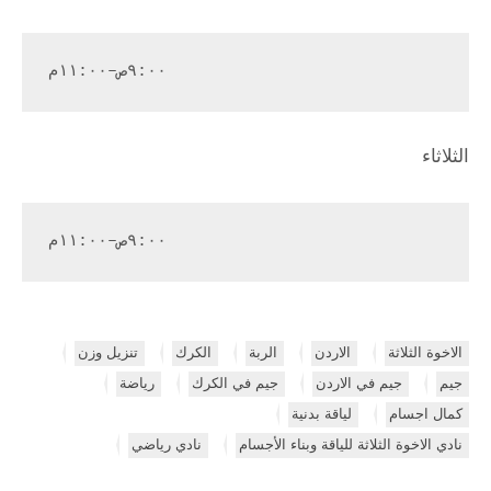
٩:٠٠ص–١١:٠٠م
الثلاثاء
٩:٠٠ص–١١:٠٠م
الاخوة الثلاثة
الاردن
الربة
الكرك
تنزيل وزن
جيم
جيم في الاردن
جيم في الكرك
رياضة
كمال اجسام
لياقة بدنية
نادي الاخوة الثلاثة للياقة وبناء الأجسام
نادي رياضي