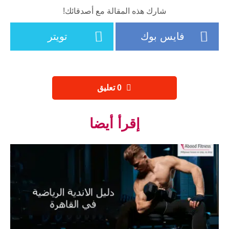
شارك هذه المقالة مع أصدقائك!
فايس بوك
تويتر
‫0 تعليق
إقرأ أيضا