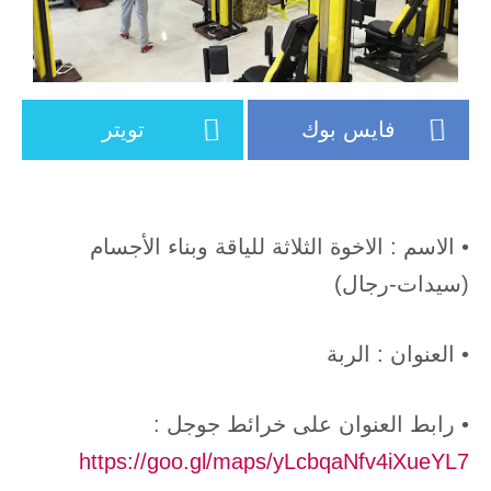
فايس بوك
تويتر
• الاسم : الاخوة الثلاثة للياقة وبناء الأجسام
(سيدات-رجال)
• العنوان : الربة‎
• رابط العنوان على خرائط جوجل :
https://goo.gl/maps/yLcbqaNfv4iXueYL7