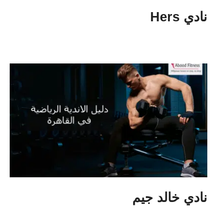
نادي Hers
نادي خالد جيم