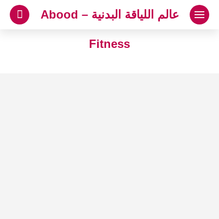
لتجاوز
عالم اللياقة البدنية – Abood
لى
لمحتوى
Fitness