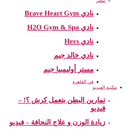
مصر
نادي Brave Heart Gym
نادي H2O Gym & Spa
نادي Hers
نادي خالد جيم
مستر أوليمبيا جيم
في القاهرة
مكتبة الفيديو
تمارين البطن بتعمل كرش ؟! –
فيديو
زيادة الوزن و علاج النحافة – فيديو