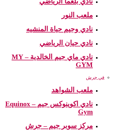
نادي بلعما الرياضي
ملعب النور
نادي وجيم حياة المنشيه
نادي حيان الرياضي
نادي ماي جيم الخالدية – MY
GYM
في جرش
ملعب الشواهد
نادي اكوينوكس جيم – Equinox
Gym
مركز سوبر جيم – جرش