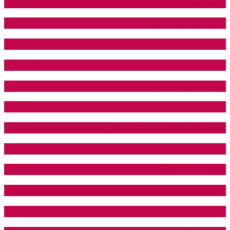
نادي HIGH FIT GYM
نادي Larry Scott Gym
نادي هيرو جيم
ما هو الافضل في رمضان التضخيم ام التنشيف ؟ – فيديو
نادي الخليل الرياضي
الاستشفاء العضلي
افضل وقت للتمرين في رمضان – فيديو
القيمة الغذائية للبصل
القيمة الغذائية للخس
فوائد تنزيل الوزن
نادي Body Goals Gym