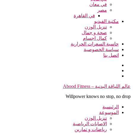
في معان
مصر
في القاهرة
مكتبة الفيديو
تنزيل الوزن
صحة و جمال
كمال اجسام
حاسبة السعرات الحرارية
سياسة الخصوصية
اتصل بنا
التجاوز
عالم اللياقة البدنية – Abood Fitness
إلى
Willpower knows no stop, no drop
المحتوى
الرئيسية
الموسوعة
تنزيل الوزن
الاصابات الرياضية
رياضات و تمارين