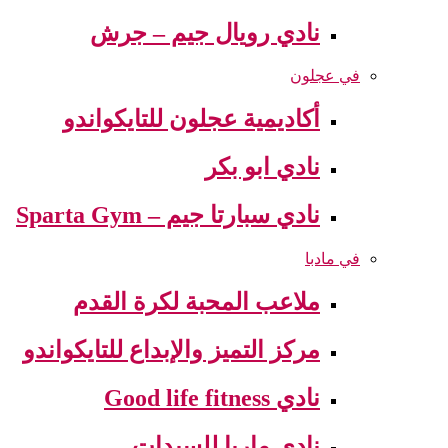
نادي رويال جيم – جرش
في عجلون
أكاديمية عجلون للتايكواندو
نادي ابو بكر
نادي سبارتا جيم – Sparta Gym
في مادبا
ملاعب المحبة لكرة القدم
مركز التميز والإبداع للتايكواندو
نادي Good life fitness
نادي ماريا للسيدات