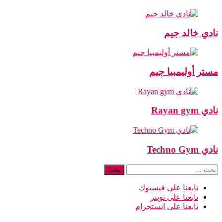
نادي خالد جيم
مستر أوليمبيا جيم
نادي Rayan gym
نادي Techno Gym
البحث
عن:
تابعنا على فيسبوك
تابعنا على تويتر
تابعنا على انستجرام