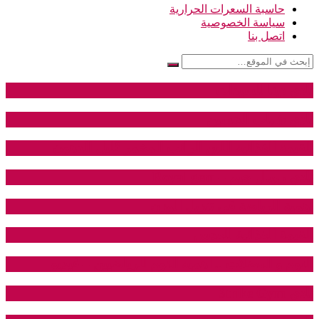
حاسبة السعرات الحرارية
سياسة الخصوصية
اتصل بنا
نادي دينا للسيدات
نادي شباب الحسين
القيمة الغذائية اللبن الرائب المخمر قليل الدهون
نادي رويال جيم – Royal gem
اهمية الرياضة في تنزيل الوزن
القيمة الغذائية للعدس
النوم و العضلات .. اهمية النوم للرياضيين – فيديو
نادي Strike Gym