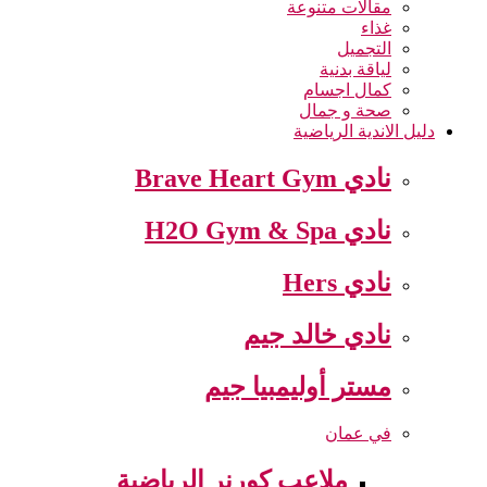
مقالات متنوعة
غذاء
التجميل
لياقة بدنية
كمال اجسام
صحة و جمال
دليل الاندية الرياضية
نادي Brave Heart Gym
نادي H2O Gym & Spa
نادي Hers
نادي خالد جيم
مستر أوليمبيا جيم
في عمان
ملاعب كورنر الرياضية