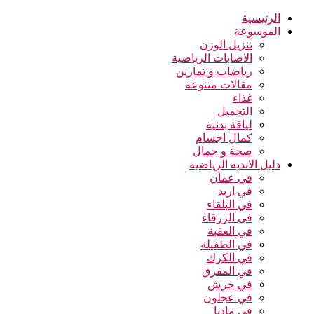
الرئيسية
الموسوعة
تنزيل الوزن
الاصابات الرياضية
رياضات و تمارين
مقالات متنوعة
غذاء
التجميل
لياقة بدنية
كمال اجسام
صحة و جمال
دليل الاندية الرياضية
في عمان
في اربد
في البلقاء
في الزرقاء
في العقبة
في الطفيلة
في الكرك
في المفرق
في جرش
في عجلون
في مادبا