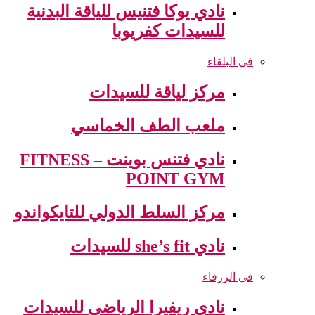
نادي يوكا فتنيس للياقة البدنية
للسيدات كفريوبا
في البلقاء
مركز لياقة للسيدات
ملعب الطف الخماسي
نادي فتنس بوينت – FITNESS
POINT GYM
مركز السلط الدولي للتايكواندو
نادي she’s fit للسيدات
في الزرقاء
نادي ريفيرا الرياضي للسيدات