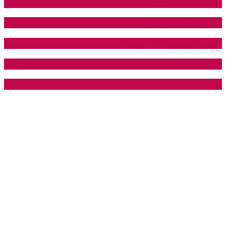
نادي Haretna Gym
نادي Top Art Gym
نادي Body Masters Gym
نادي عوض جيم
اكاديمية البحيري للتايكوندو