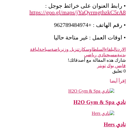
• رابط العنوان على خرائط جوجل :
https://goo.gl/maps/jYaQvrmgthzkC5rA8
• رقم الهاتف : +962789484974
• اوقات العمل : غير متاحة حاليا
الاردن
البلقاء
السلط
اوسكار
تنزيل وزن
رياضة
سباحة
لياقة
بدنية
مسبح
نادي رياضي
شارك هذه المقالة مع أصدقائك!
فايس بوك
تويتر
‫0 تعليق
إقرأ أيضا
نادي H2O Gym & Spa
نادي Hers