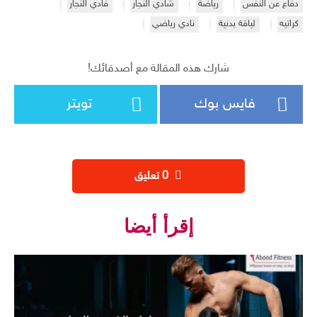
دفاع عن النفس
رياضة
شادي النجار
فادي النجار
كراتيه
لياقة بدنية
نادي رياضي
شارك هذه المقالة مع أصدقائك!
فايس بوك
تويتر
‫0 تعليق
إقرأ أيضا