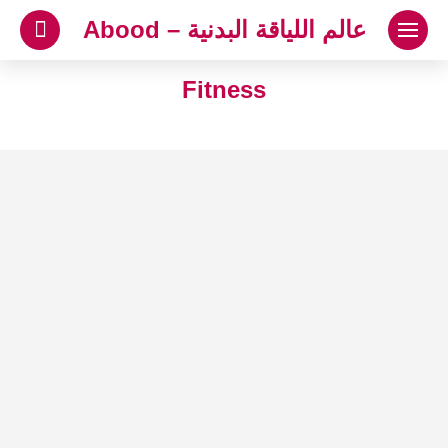
لتجاوز
عالم اللياقة البدنية – Abood
لى
لمحتوى
Fitness