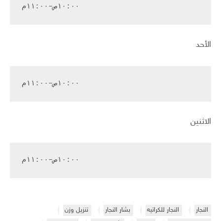
١٠:٠٠ص–١١:٠٠م
الأحد
١٠:٠٠ص–١١:٠٠م
الاثنين
١٠:٠٠ص–١١:٠٠م 
النجار
النجار للكراتيه
بشار النجار
تنزيل وزن