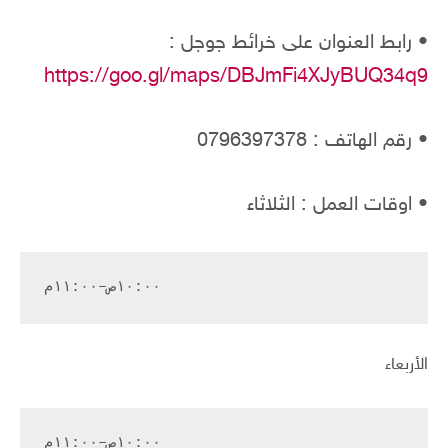
• رابط العنوان على خرائط جوجل :
https://goo.gl/maps/DBJmFi4XJyBUQ34q9
• رقم الهاتف : 0796397378
• اوقات العمل : الثلاثاء
١٠:٠٠ص–١١:٠٠م
الأربعاء
١٠:٠٠ص–١١:٠٠م