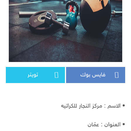
فايس بوك
تويتر
• الاسم : مركز النجار للكراتيه
• العنوان : عمّان