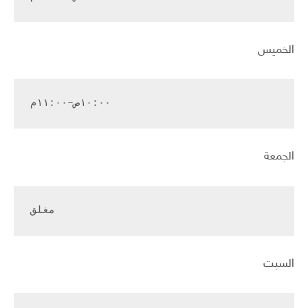
الخميس
١٠:٠٠ص–١١:٠٠م
الجمعة
مغلق
السبت