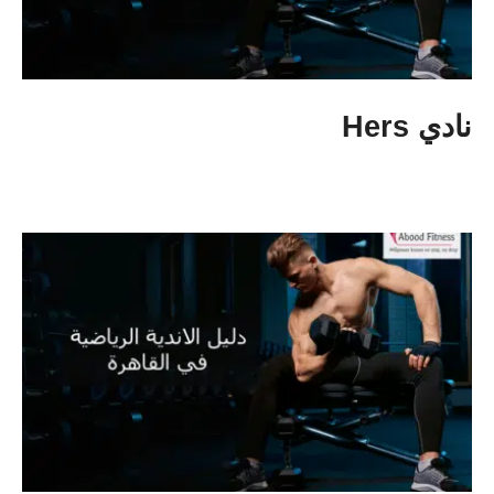
نادي Hers