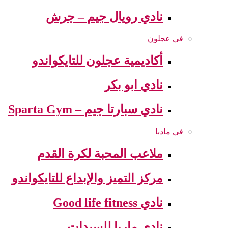
نادي رويال جيم – جرش
في عجلون
أكاديمية عجلون للتايكواندو
نادي ابو بكر
نادي سبارتا جيم – Sparta Gym
في مادبا
ملاعب المحبة لكرة القدم
مركز التميز والإبداع للتايكواندو
نادي Good life fitness
نادي ماريا للسيدات