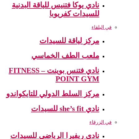
نادي يوكا فتنيس للياقة البدنية
للسيدات كفريوبا
في البلقاء
مركز لياقة للسيدات
ملعب الطف الخماسي
نادي فتنس بوينت – FITNESS
POINT GYM
مركز السلط الدولي للتايكواندو
نادي she’s fit للسيدات
في الزرقاء
نادي ريفيرا الرياضي للسيدات