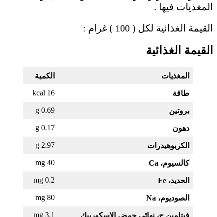
المغذيات فيها .
القيمة الغذائية لكل ( 100 ) غرام :
القيمة الغذائية
المغذيات
الكمية
16 kcal
طاقة
0.69 g
بروتين
0.17 g
دهون
2.97 g
الكربوهيدرات
40 mg
كالسيوم، Ca
0.2 mg
الحديد، Fe
80 mg
الصوديوم، Na
3.1 mg
فيتامين ج، نهائي حمض الاسكوربيك