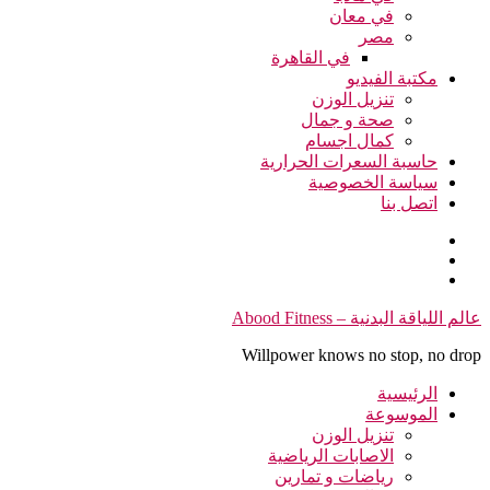
في معان
مصر
في القاهرة
مكتبة الفيديو
تنزيل الوزن
صحة و جمال
كمال اجسام
حاسبة السعرات الحرارية
سياسة الخصوصية
اتصل بنا
التجاوز
عالم اللياقة البدنية – Abood Fitness
إلى
Willpower knows no stop, no drop
المحتوى
الرئيسية
الموسوعة
تنزيل الوزن
الاصابات الرياضية
رياضات و تمارين