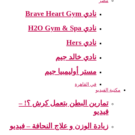
مصر
نادي Brave Heart Gym
نادي H2O Gym & Spa
نادي Hers
نادي خالد جيم
مستر أوليمبيا جيم
في القاهرة
مكتبة الفيديو
تمارين البطن بتعمل كرش ؟! –
فيديو
زيادة الوزن و علاج النحافة – فيديو