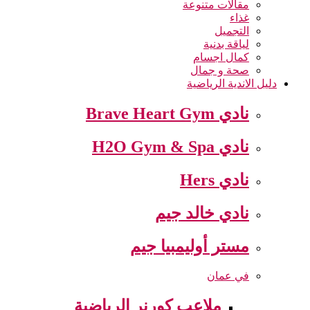
مقالات متنوعة
غذاء
التجميل
لياقة بدنية
كمال اجسام
صحة و جمال
دليل الاندية الرياضية
نادي Brave Heart Gym
نادي H2O Gym & Spa
نادي Hers
نادي خالد جيم
مستر أوليمبيا جيم
في عمان
ملاعب كورنر الرياضية