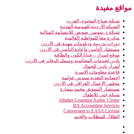
مواقع مفيدة
شبكة صناع المحتوى العرب
الشبكة الاردنية للهندسة المدنية
شبكة د. سوسن صويص للابتسامة المثالية
مبادرة معا للمواطنة العالمية
دورات تدريبية ودبلومات مهنية في الاردن
مستشار التأمين وإعادة التأمين في الاردن
موقع اسرار – خبايا الكون والطاقة
نادين لخدمات المحاسبة ومسك الدفاتر في الاردن
أسرار نادين للجمال
قاعدة معلومات الاسرة
اخصائية التغذية سندس غوانمة
مجلس الاعمال العراقي في الاردن
مستشار التسويق محمد سمارة
شبكة جنى للاطفال
Albaher Learning Arabic Center
BA Accounting Services
Conversion to EASA License
الظلال للمظلات والخيم