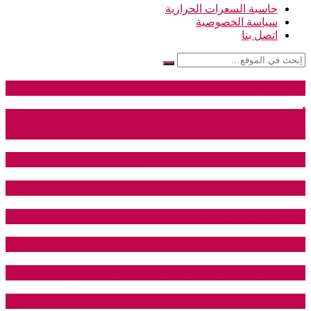
حاسبة السعرات الحرارية
سياسة الخصوصية
اتصل بنا
نادي St.Christopher gym
أدوية التخسيس وحرق الدهون قد تقتلك .. إحترس –
فيديو
القيمة الغذائية لاوراق القلقاس
نادي اوكسيجين جيم – Oxygen gym
نادي الخليل الرياضي
نادي سبارتا جيم – Sparta Gym
الحل السحري لعلاج العضلات الضعيفة – فيديو
القيمة الغذائية للفجل