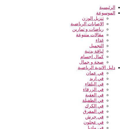
الرئيسية
الموسوعة
تنزيل الوزن
الاصابات الرياضية
رياضات و تمارين
مقالات متنوعة
غذاء
التجميل
لياقة بدنية
كمال اجسام
صحة و جمال
دليل الاندية الرياضية
في عمان
في اربد
في البلقاء
في الزرقاء
في العقبة
في الطفيلة
في الكرك
في المفرق
في جرش
في عجلون
في مادبا