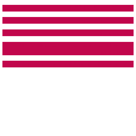
القيمة الغذائية لكريمة الكيك
القيمة الغذائية للسبانخ
نادي ديناميك جيم
نادي الطاقة المشتعلة ، ماركا الشمالية power fitness
gym , Marka
فوائد الخس و قيمته الغذائية و السعرات الحرارية