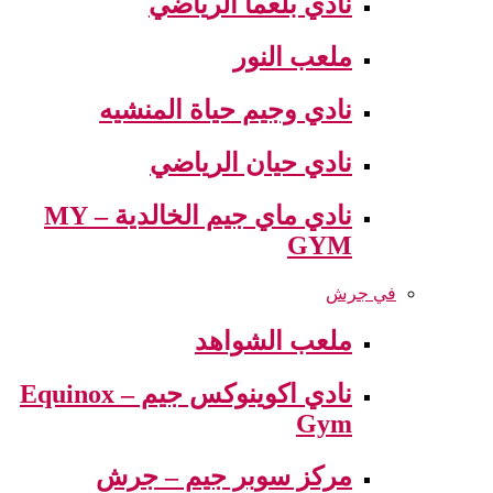
نادي بلعما الرياضي
ملعب النور
نادي وجيم حياة المنشيه
نادي حيان الرياضي
نادي ماي جيم الخالدية – MY
GYM
في جرش
ملعب الشواهد
نادي اكوينوكس جيم – Equinox
Gym
مركز سوبر جيم – جرش