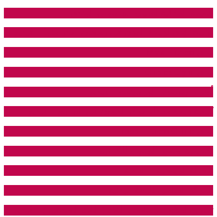
القيمة الغذائية لحليب الجاموس الهندي
اشياء تؤدي لزيادة الوزن في رمضان احذر منها – فيديو
نادي Max Fitness
نادي Choice Gym
أضرار ومخاطر الهرمونات – فيديو
كيفية زيادة معدل حرق الدهون في الجسم – فيديو
نادي Inspo Fitness Clinic
اكاديمية صقور الجنوب للكراتيه
الصالة الرياضية – العقبة
المركز العالمي للياقة البدنية
تمارين لعلاج الم مفصل الفك ( الفك الصدعي ) – فيديو