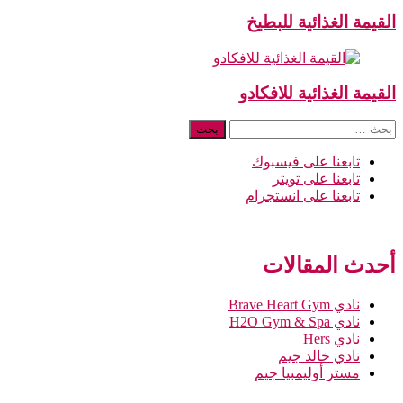
القيمة الغذائية للبطيخ
القيمة الغذائية للافكادو
البحث
عن:
تابعنا على فيسبوك
تابعنا على تويتر
تابعنا على انستجرام
أحدث المقالات
نادي Brave Heart Gym
نادي H2O Gym & Spa
نادي Hers
نادي خالد جيم
مستر أوليمبيا جيم