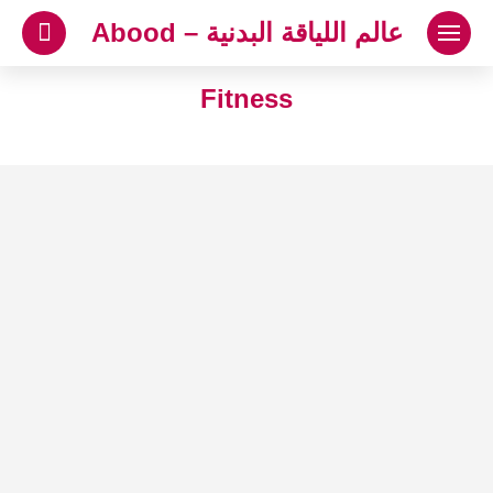
لتجاوز
عالم اللياقة البدنية – Abood
لى
لمحتوى
Fitness