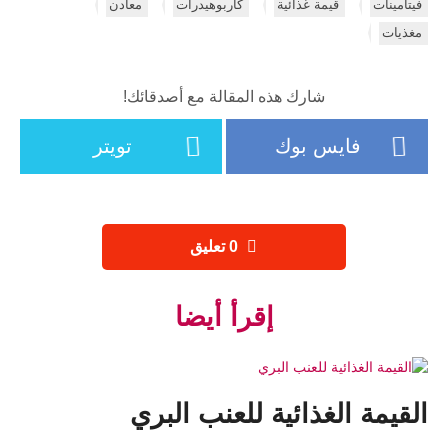
فيتامينات
قيمة غذائية
كاربوهيدرات
معادن
مغذيات
شارك هذه المقالة مع أصدقائك!
فايس بوك
تويتر
‫0 تعليق
إقرأ أيضا
القيمة الغذائية للعنب البري