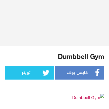
Dumbbell Gym
فايس بوك
تويتر